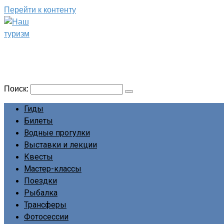
Перейти к контенту
Наш туризм
Сайт о наших путешествиях
Поиск:
Гиды
Билеты
Водные прогулки
Выставки и лекции
Квесты
Мастер-классы
Поездки
Рыбалка
Трансферы
Фотосессии