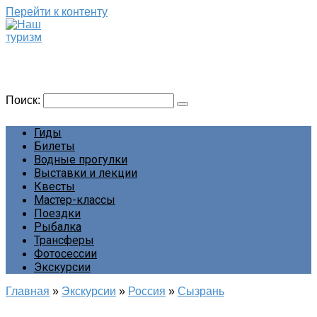
Перейти к контенту
Наш туризм
Сайт о наших путешествиях
Поиск:
Гиды
Билеты
Водные прогулки
Выставки и лекции
Квесты
Мастер-классы
Поездки
Рыбалка
Трансферы
Фотосессии
Экскурсии
Главная
»
Экскурсии
»
Россия
»
Сызрань