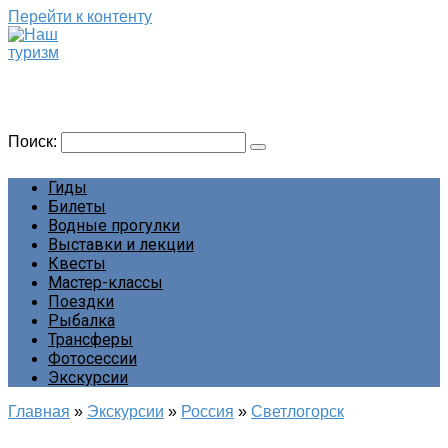
Перейти к контенту
Наш туризм
Сайт о наших путешествиях
Поиск:
Гиды
Билеты
Водные прогулки
Выставки и лекции
Квесты
Мастер-классы
Поездки
Рыбалка
Трансферы
Фотосессии
Экскурсии
Главная
»
Экскурсии
»
Россия
»
Светлогорск