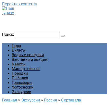
Перейти к контенту
Наш туризм
Сайт о наших путешествиях
Поиск:
Гиды
Билеты
Водные прогулки
Выставки и лекции
Квесты
Мастер-классы
Поездки
Рыбалка
Трансферы
Фотосессии
Экскурсии
Главная
»
Экскурсии
»
Россия
»
Сортавала