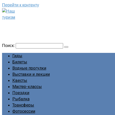
Перейти к контенту
Наш туризм
Сайт о наших путешествиях
Поиск:
Гиды
Билеты
Водные прогулки
Выставки и лекции
Квесты
Мастер-классы
Поездки
Рыбалка
Трансферы
Фотосессии