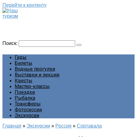
Перейти к контенту
Наш туризм
Сайт о наших путешествиях
Поиск:
Гиды
Билеты
Водные прогулки
Выставки и лекции
Квесты
Мастер-классы
Поездки
Рыбалка
Трансферы
Фотосессии
Экскурсии
Главная
»
Экскурсии
»
Россия
»
Сортавала