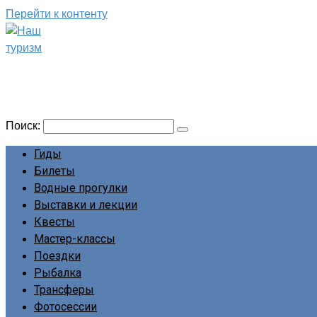
Перейти к контенту
Наш туризм
Сайт о наших путешествиях
Поиск:
Гиды
Билеты
Водные прогулки
Выставки и лекции
Квесты
Мастер-классы
Поездки
Рыбалка
Трансферы
Фотосессии