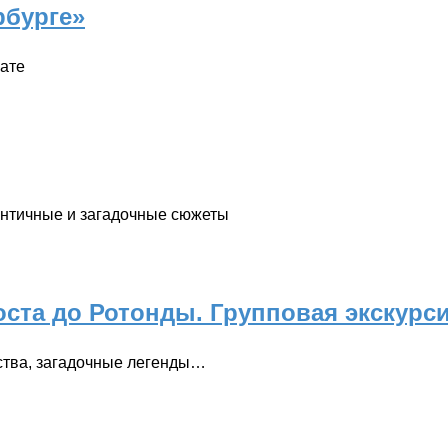
рбурге»
ате
мантичные и загадочные сюжеты
оста до Ротонды. Групповая экскурс
ства, загадочные легенды…