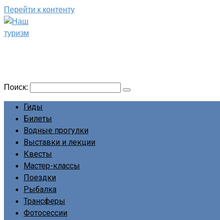
Перейти к контенту
Наш туризм
Сайт о наших путешествиях
Поиск:
Гиды
Билеты
Водные прогулки
Выставки и лекции
Квесты
Мастер-классы
Поездки
Рыбалка
Трансферы
Фотосессии