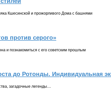
 стилей
бняка Кшесинской и прожорливого Дома с башнями
тов против серого»
йона и познакомиться с его советским прошлым
оста до Ротонды. Индивидуальная э
ства, загадочные легенды…