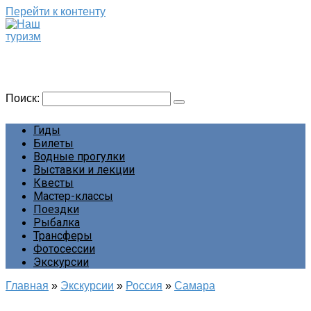
Перейти к контенту
Наш туризм
Сайт о наших путешествиях
Поиск:
Гиды
Билеты
Водные прогулки
Выставки и лекции
Квесты
Мастер-классы
Поездки
Рыбалка
Трансферы
Фотосессии
Экскурсии
Главная
»
Экскурсии
»
Россия
»
Самара