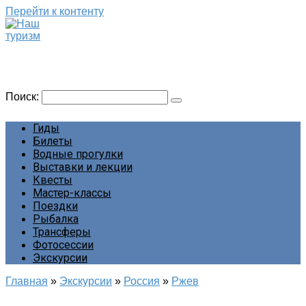
Перейти к контенту
Наш туризм
Сайт о наших путешествиях
Поиск:
Гиды
Билеты
Водные прогулки
Выставки и лекции
Квесты
Мастер-классы
Поездки
Рыбалка
Трансферы
Фотосессии
Экскурсии
Главная
»
Экскурсии
»
Россия
»
Ржев