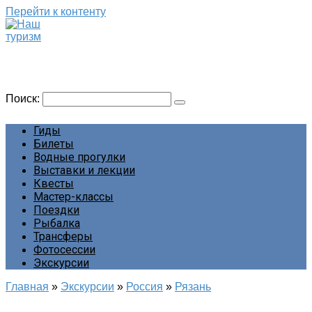
Перейти к контенту
Наш туризм
Сайт о наших путешествиях
Поиск:
Гиды
Билеты
Водные прогулки
Выставки и лекции
Квесты
Мастер-классы
Поездки
Рыбалка
Трансферы
Фотосессии
Экскурсии
Главная
»
Экскурсии
»
Россия
»
Рязань