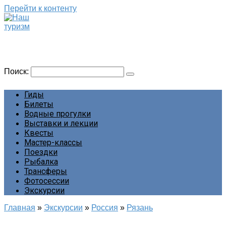
Перейти к контенту
Наш туризм
Сайт о наших путешествиях
Поиск:
Гиды
Билеты
Водные прогулки
Выставки и лекции
Квесты
Мастер-классы
Поездки
Рыбалка
Трансферы
Фотосессии
Экскурсии
Главная
»
Экскурсии
»
Россия
»
Рязань