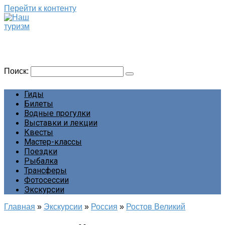
Перейти к контенту
Наш туризм
Сайт о наших путешествиях
Поиск:
Гиды
Билеты
Водные прогулки
Выставки и лекции
Квесты
Мастер-классы
Поездки
Рыбалка
Трансферы
Фотосессии
Экскурсии
Главная
»
Экскурсии
»
Россия
»
Ростов Великий