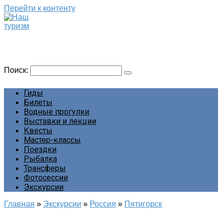
Перейти к контенту
Наш туризм
Сайт о наших путешествиях
Поиск:
Гиды
Билеты
Водные прогулки
Выставки и лекции
Квесты
Мастер-классы
Поездки
Рыбалка
Трансферы
Фотосессии
Экскурсии
Главная
»
Экскурсии
»
Россия
»
Пятигорск