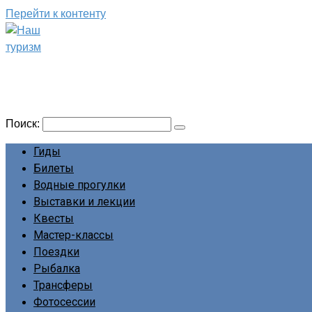
Перейти к контенту
Наш туризм
Сайт о наших путешествиях
Поиск:
Гиды
Билеты
Водные прогулки
Выставки и лекции
Квесты
Мастер-классы
Поездки
Рыбалка
Трансферы
Фотосессии