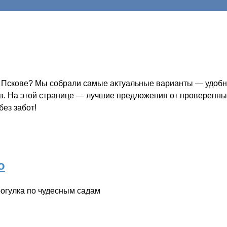
в Пскове? Мы собрали самые актуальные варианты — удобно
ов. На этой странице — лучшие предложения от проверенных
ез забот!
о
рогулка по чудесным садам