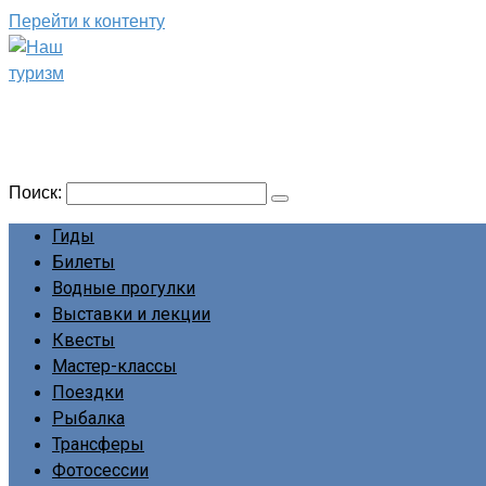
Перейти к контенту
Наш туризм
Сайт о наших путешествиях
Поиск:
Гиды
Билеты
Водные прогулки
Выставки и лекции
Квесты
Мастер-классы
Поездки
Рыбалка
Трансферы
Фотосессии