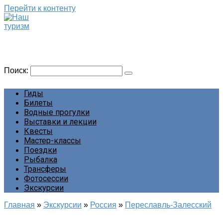
Перейти к контенту
Наш туризм
Сайт о наших путешествиях
Поиск:
Гиды
Билеты
Водные прогулки
Выставки и лекции
Квесты
Мастер-классы
Поездки
Рыбалка
Трансферы
Фотосессии
Экскурсии
Главная
»
Экскурсии
»
Россия
»
Переславль-Залесский