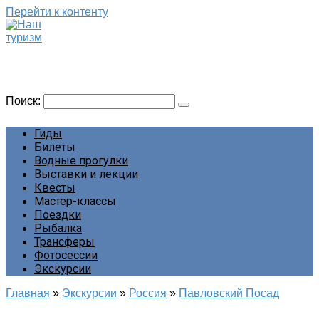
Перейти к контенту
Наш туризм
Сайт о наших путешествиях
Поиск:
Гиды
Билеты
Водные прогулки
Выставки и лекции
Квесты
Мастер-классы
Поездки
Рыбалка
Трансферы
Фотосессии
Экскурсии
Главная
»
Экскурсии
»
Россия
»
Павловский Посад