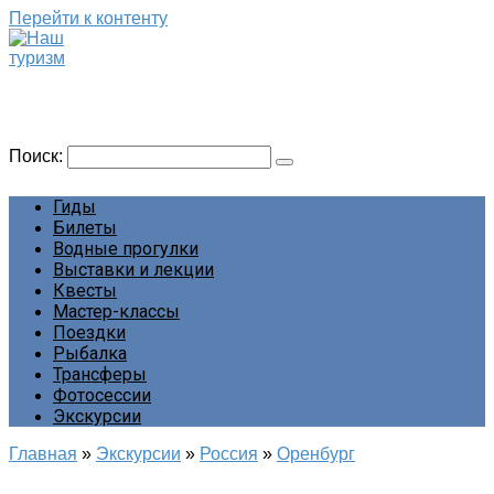
Перейти к контенту
Наш туризм
Сайт о наших путешествиях
Поиск:
Гиды
Билеты
Водные прогулки
Выставки и лекции
Квесты
Мастер-классы
Поездки
Рыбалка
Трансферы
Фотосессии
Экскурсии
Главная
»
Экскурсии
»
Россия
»
Оренбург