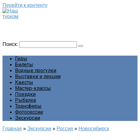
Перейти к контенту
Наш туризм
Сайт о наших путешествиях
Поиск:
Гиды
Билеты
Водные прогулки
Выставки и лекции
Квесты
Мастер-классы
Поездки
Рыбалка
Трансферы
Фотосессии
Экскурсии
Главная
»
Экскурсии
»
Россия
»
Новосибирск