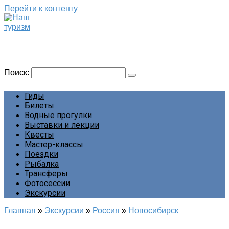
Перейти к контенту
Наш туризм
Сайт о наших путешествиях
Поиск:
Гиды
Билеты
Водные прогулки
Выставки и лекции
Квесты
Мастер-классы
Поездки
Рыбалка
Трансферы
Фотосессии
Экскурсии
Главная
»
Экскурсии
»
Россия
»
Новосибирск