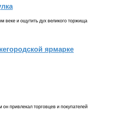
улка
ом веке и ощутить дух великого торжища
егородской ярмарке
м он привлекал торговцев и покупателей