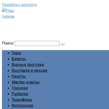
Перейти к контенту
Наш туризм
Сайт о наших путешествиях
Поиск:
Гиды
Билеты
Водные прогулки
Выставки и лекции
Квесты
Мастер-классы
Поездки
Рыбалка
Трансферы
Фотосессии