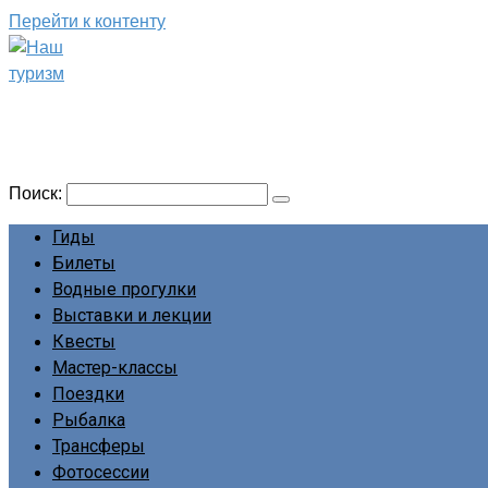
Перейти к контенту
Наш туризм
Сайт о наших путешествиях
Поиск:
Гиды
Билеты
Водные прогулки
Выставки и лекции
Квесты
Мастер-классы
Поездки
Рыбалка
Трансферы
Фотосессии