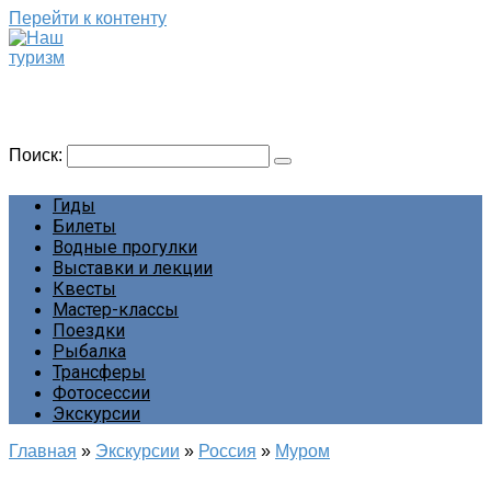
Перейти к контенту
Наш туризм
Сайт о наших путешествиях
Поиск:
Гиды
Билеты
Водные прогулки
Выставки и лекции
Квесты
Мастер-классы
Поездки
Рыбалка
Трансферы
Фотосессии
Экскурсии
Главная
»
Экскурсии
»
Россия
»
Муром