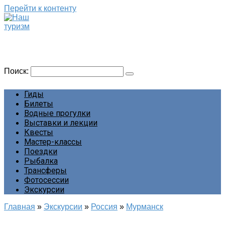
Перейти к контенту
Наш туризм
Сайт о наших путешествиях
Поиск:
Гиды
Билеты
Водные прогулки
Выставки и лекции
Квесты
Мастер-классы
Поездки
Рыбалка
Трансферы
Фотосессии
Экскурсии
Главная
»
Экскурсии
»
Россия
»
Мурманск