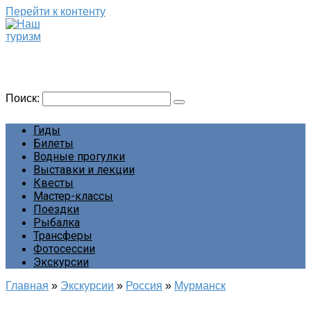
Перейти к контенту
Наш туризм
Сайт о наших путешествиях
Поиск:
Гиды
Билеты
Водные прогулки
Выставки и лекции
Квесты
Мастер-классы
Поездки
Рыбалка
Трансферы
Фотосессии
Экскурсии
Главная
»
Экскурсии
»
Россия
»
Мурманск