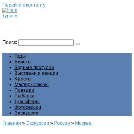
Перейти к контенту
Наш туризм
Сайт о наших путешествиях
Поиск:
Гиды
Билеты
Водные прогулки
Выставки и лекции
Квесты
Мастер-классы
Поездки
Рыбалка
Трансферы
Фотосессии
Экскурсии
Главная
»
Экскурсии
»
Россия
»
Москва