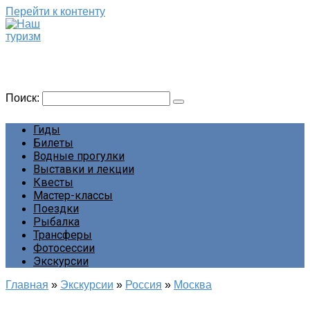
Перейти к контенту
Наш туризм
Сайт о наших путешествиях
Поиск:
Гиды
Билеты
Водные прогулки
Выставки и лекции
Квесты
Мастер-классы
Поездки
Рыбалка
Трансферы
Фотосессии
Экскурсии
Главная
»
Экскурсии
»
Россия
»
Москва