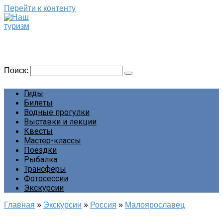
Перейти к контенту
Наш туризм
Сайт о наших путешествиях
Поиск:
Гиды
Билеты
Водные прогулки
Выставки и лекции
Квесты
Мастер-классы
Поездки
Рыбалка
Трансферы
Фотосессии
Экскурсии
Главная
»
Экскурсии
»
Россия
»
Малоярославец