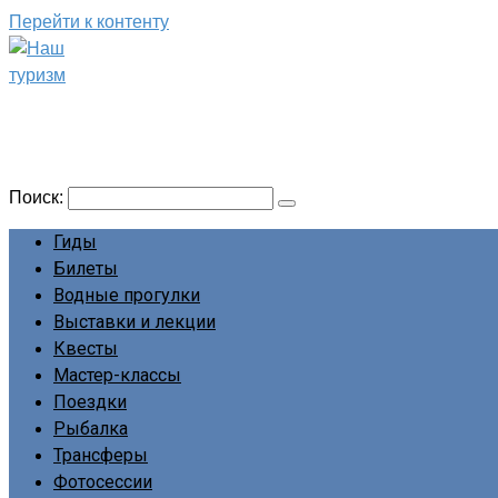
Перейти к контенту
Наш туризм
Сайт о наших путешествиях
Поиск:
Гиды
Билеты
Водные прогулки
Выставки и лекции
Квесты
Мастер-классы
Поездки
Рыбалка
Трансферы
Фотосессии