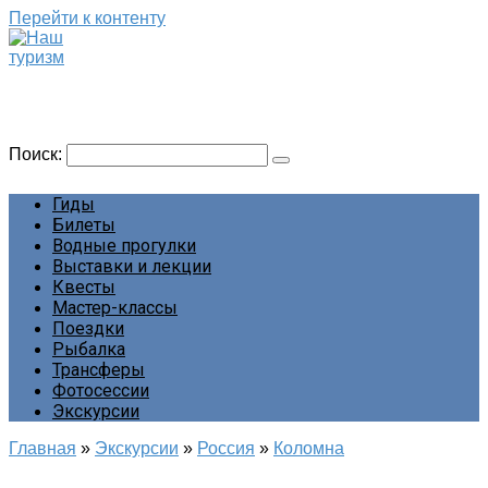
Перейти к контенту
Наш туризм
Сайт о наших путешествиях
Поиск:
Гиды
Билеты
Водные прогулки
Выставки и лекции
Квесты
Мастер-классы
Поездки
Рыбалка
Трансферы
Фотосессии
Экскурсии
Главная
»
Экскурсии
»
Россия
»
Коломна