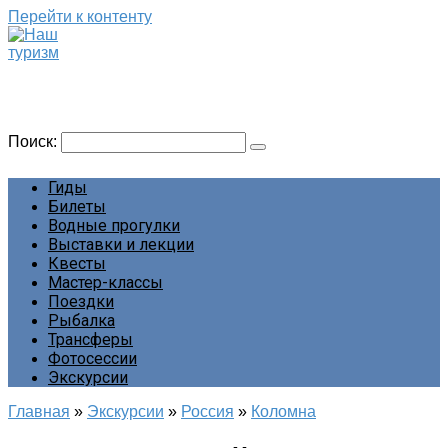
Перейти к контенту
Наш туризм
Сайт о наших путешествиях
Поиск:
Гиды
Билеты
Водные прогулки
Выставки и лекции
Квесты
Мастер-классы
Поездки
Рыбалка
Трансферы
Фотосессии
Экскурсии
Главная
»
Экскурсии
»
Россия
»
Коломна