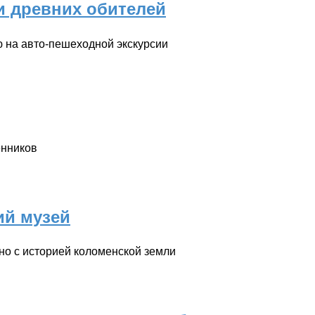
и древних обителей
ю на авто-пешеходной экскурсии
енников
ий музей
но с историей коломенской земли