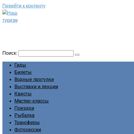
Перейти к контенту
Наш туризм
Сайт о наших путешествиях
Поиск:
Гиды
Билеты
Водные прогулки
Выставки и лекции
Квесты
Мастер-классы
Поездки
Рыбалка
Трансферы
Фотосессии