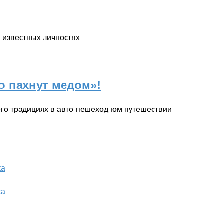
б известных личностях
о пахнут медом»!
 его традициях в авто-пешеходном путешествии
ка
ка