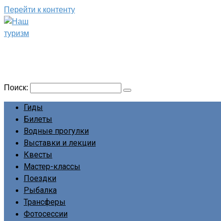
Перейти к контенту
Наш туризм
Сайт о наших путешествиях
Поиск:
Гиды
Билеты
Водные прогулки
Выставки и лекции
Квесты
Мастер-классы
Поездки
Рыбалка
Трансферы
Фотосессии