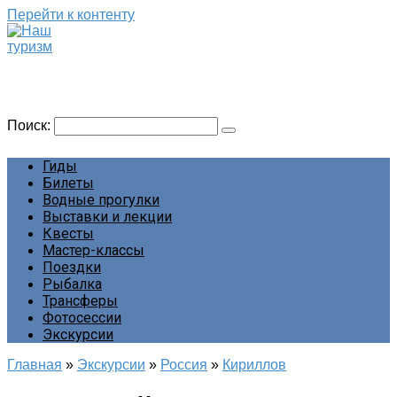
Перейти к контенту
Наш туризм
Сайт о наших путешествиях
Поиск:
Гиды
Билеты
Водные прогулки
Выставки и лекции
Квесты
Мастер-классы
Поездки
Рыбалка
Трансферы
Фотосессии
Экскурсии
Главная
»
Экскурсии
»
Россия
»
Кириллов