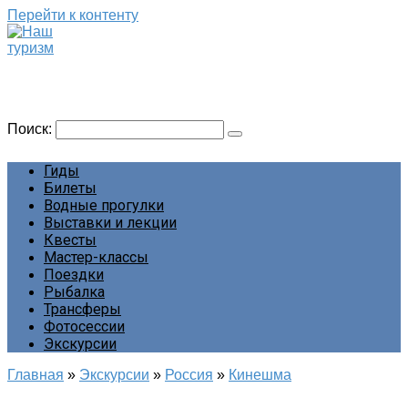
Перейти к контенту
Наш туризм
Сайт о наших путешествиях
Поиск:
Гиды
Билеты
Водные прогулки
Выставки и лекции
Квесты
Мастер-классы
Поездки
Рыбалка
Трансферы
Фотосессии
Экскурсии
Главная
»
Экскурсии
»
Россия
»
Кинешма