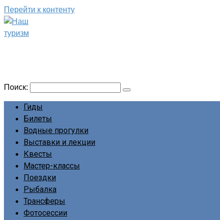
Перейти к контенту
Наш туризм
Сайт о наших путешествиях
Поиск:
Гиды
Билеты
Водные прогулки
Выставки и лекции
Квесты
Мастер-классы
Поездки
Рыбалка
Трансферы
Фотосессии