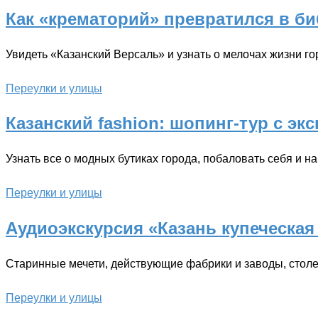
Как «крематорий» превратился в би
Увидеть «Казанский Версаль» и узнать о мелочах жизни г
Переулки и улицы
Казанский fashion: шопинг-тур с эк
Узнать все о модных бутиках города, побаловать себя и на
Переулки и улицы
Аудиоэкскурсия «Казань купеческа
Старинные мечети, действующие фабрики и заводы, стол
Переулки и улицы