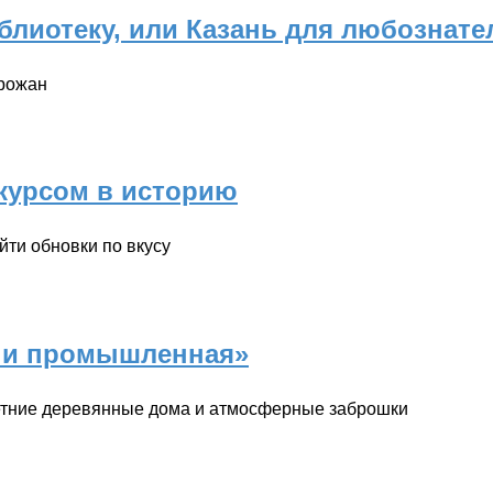
блиотеку, или Казань для любознат
орожан
скурсом в историю
йти обновки по вкусу
я и промышленная»
етние деревянные дома и атмосферные заброшки