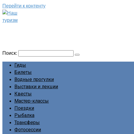
Перейти к контенту
Наш туризм
Сайт о наших путешествиях
Поиск:
Гиды
Билеты
Водные прогулки
Выставки и лекции
Квесты
Мастер-классы
Поездки
Рыбалка
Трансферы
Фотосессии