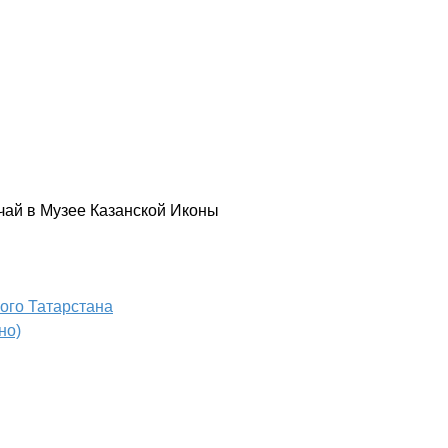
 чай в Музее Казанской Иконы
ного Татарстана
но)