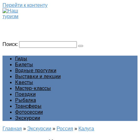
Перейти к контенту
Наш туризм
Сайт о наших путешествиях
Поиск:
Гиды
Билеты
Водные прогулки
Выставки и лекции
Квесты
Мастер-классы
Поездки
Рыбалка
Трансферы
Фотосессии
Экскурсии
Главная
»
Экскурсии
»
Россия
»
Калуга