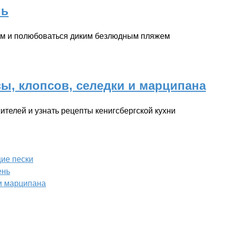
нь
нам и полюбоваться диким безлюдным пляжем
ы, клопсов, селедки и марципана
ителей и узнать рецепты кенигсбергской кухни
ие пески
ень
 и марципана