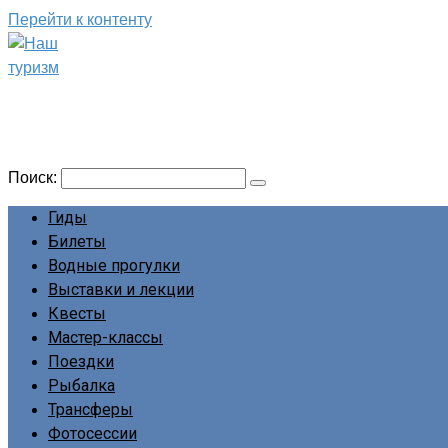
Перейти к контенту
Наш туризм
Сайт о наших путешествиях
Поиск:
Гиды
Билеты
Водные прогулки
Выставки и лекции
Квесты
Мастер-классы
Поездки
Рыбалка
Трансферы
Фотосессии