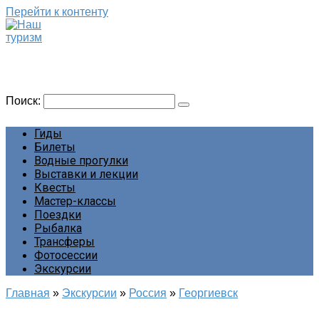
Перейти к контенту
Наш туризм
Сайт о наших путешествиях
Поиск:
Гиды
Билеты
Водные прогулки
Выставки и лекции
Квесты
Мастер-классы
Поездки
Рыбалка
Трансферы
Фотосессии
Экскурсии
Главная
»
Экскурсии
»
Россия
»
Георгиевск