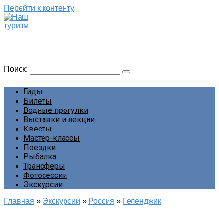
Перейти к контенту
Наш туризм
Сайт о наших путешествиях
Поиск:
Гиды
Билеты
Водные прогулки
Выставки и лекции
Квесты
Мастер-классы
Поездки
Рыбалка
Трансферы
Фотосессии
Экскурсии
Главная
»
Экскурсии
»
Россия
»
Геленджик