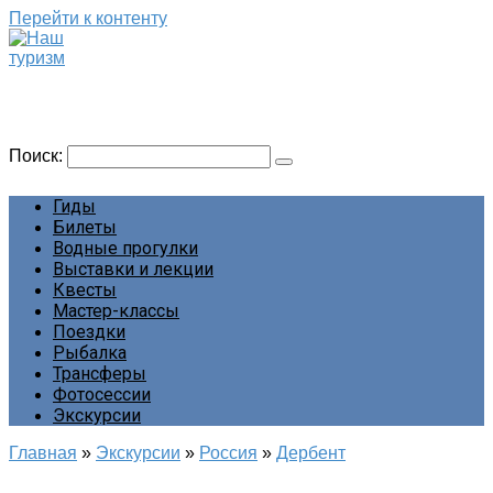
Перейти к контенту
Наш туризм
Сайт о наших путешествиях
Поиск:
Гиды
Билеты
Водные прогулки
Выставки и лекции
Квесты
Мастер-классы
Поездки
Рыбалка
Трансферы
Фотосессии
Экскурсии
Главная
»
Экскурсии
»
Россия
»
Дербент