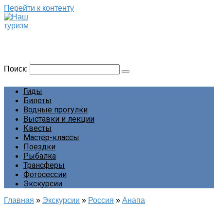
Перейти к контенту
Наш туризм
Сайт о наших путешествиях
Поиск:
Гиды
Билеты
Водные прогулки
Выставки и лекции
Квесты
Мастер-классы
Поездки
Рыбалка
Трансферы
Фотосессии
Экскурсии
Главная
»
Экскурсии
»
Россия
»
Анапа