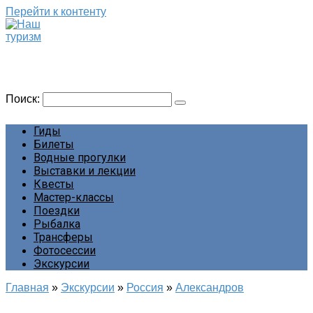
Перейти к контенту
Наш туризм
Сайт о наших путешествиях
Поиск:
Гиды
Билеты
Водные прогулки
Выставки и лекции
Квесты
Мастер-классы
Поездки
Рыбалка
Трансферы
Фотосессии
Экскурсии
Главная
»
Экскурсии
»
Россия
»
Александров