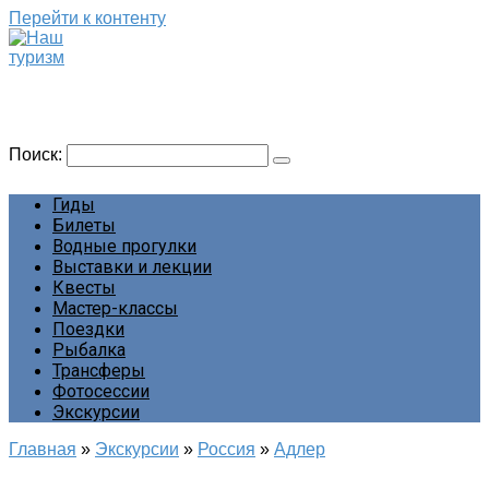
Перейти к контенту
Наш туризм
Сайт о наших путешествиях
Поиск:
Гиды
Билеты
Водные прогулки
Выставки и лекции
Квесты
Мастер-классы
Поездки
Рыбалка
Трансферы
Фотосессии
Экскурсии
Главная
»
Экскурсии
»
Россия
»
Адлер