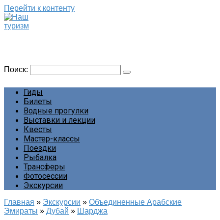
Перейти к контенту
Наш туризм
Сайт о наших путешествиях
Поиск:
Гиды
Билеты
Водные прогулки
Выставки и лекции
Квесты
Мастер-классы
Поездки
Рыбалка
Трансферы
Фотосессии
Экскурсии
Главная
»
Экскурсии
»
Объединенные Арабские
Эмираты
»
Дубай
»
Шарджа