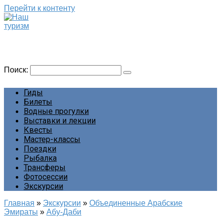
Перейти к контенту
Наш туризм
Сайт о наших путешествиях
Поиск:
Гиды
Билеты
Водные прогулки
Выставки и лекции
Квесты
Мастер-классы
Поездки
Рыбалка
Трансферы
Фотосессии
Экскурсии
Главная
»
Экскурсии
»
Объединенные Арабские
Эмираты
»
Абу-Даби