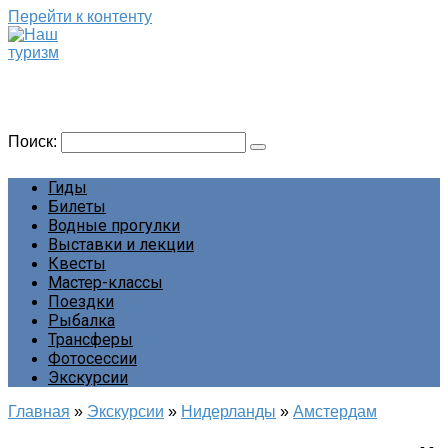
Перейти к контенту
Наш туризм
Сайт о наших путешествиях
Поиск:
Гиды
Билеты
Водные прогулки
Выставки и лекции
Квесты
Мастер-классы
Поездки
Рыбалка
Трансферы
Фотосессии
Экскурсии
Главная
»
Экскурсии
»
Нидерланды
»
Амстердам