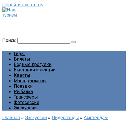
Перейти к контенту
Наш туризм
Сайт о наших путешествиях
Поиск:
Гиды
Билеты
Водные прогулки
Выставки и лекции
Квесты
Мастер-классы
Поездки
Рыбалка
Трансферы
Фотосессии
Экскурсии
Главная
»
Экскурсии
»
Нидерланды
»
Амстердам